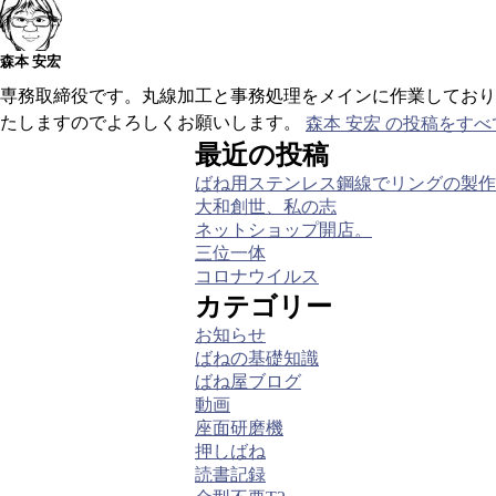
森本 安宏
専務取締役です。丸線加工と事務処理をメインに作業しており
たしますのでよろしくお願いします。
森本 安宏 の投稿をす
最近の投稿
ばね用ステンレス鋼線でリングの製作
大和創世、私の志
ネットショップ開店。
三位一体
コロナウイルス
カテゴリー
お知らせ
ばねの基礎知識
ばね屋ブログ
動画
座面研磨機
押しばね
読書記録