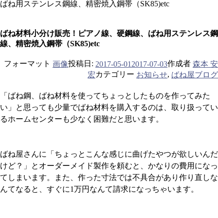
ばね用ステンレス鋼線、精密焼入鋼帯（SK85)etc
ばね材料小分け販売！ピアノ線、硬鋼線、ばね用ステンレス鋼
線、精密焼入鋼帯（SK85)etc
フォーマット
投稿日:
作成者
画像
森本 安
2017-05-01
2017-07-03
カテゴリー
,
宏
お知らせ
ばね屋ブログ
「ばね鋼、ばね材料を使ってちょっとしたものを作ってみた
い」と思っても少量でばね材料を購入するのは、取り扱ってい
るホームセンターも少なく困難だと思います。
ばね屋さんに「ちょっとこんな感じに曲げたやつが欲しいんだ
けど？」とオーダーメイド製作を頼むと、かなりの費用になっ
てしまいます。また、作った寸法では不具合があり作り直しな
んてなると、すぐに1万円なんて請求になっちゃいます。