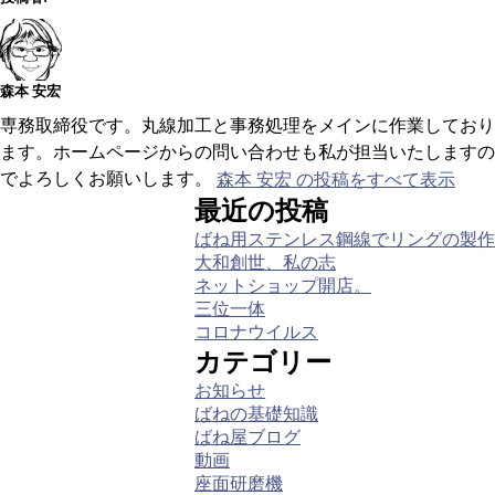
森本 安宏
専務取締役です。丸線加工と事務処理をメインに作業しており
ます。ホームページからの問い合わせも私が担当いたしますの
でよろしくお願いします。
森本 安宏 の投稿をすべて表示
最近の投稿
ばね用ステンレス鋼線でリングの製作
大和創世、私の志
ネットショップ開店。
三位一体
コロナウイルス
カテゴリー
お知らせ
ばねの基礎知識
ばね屋ブログ
動画
座面研磨機