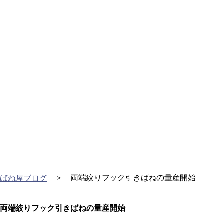
＞ 両端絞りフック引きばねの量産開始
ばね屋ブログ
両端絞りフック引きばねの量産開始